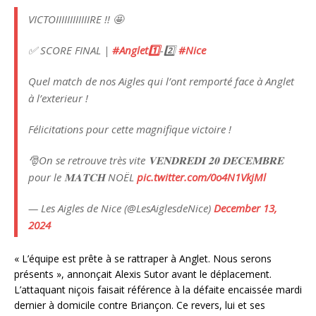
VICTOIIIIIIIIIIIIRE !! 🤩
✅ SCORE FINAL |
#Anglet1️⃣
-2️⃣
#Nice
Quel match de nos Aigles qui l’ont remporté face à Anglet
à l’exterieur !
Félicitations pour cette magnifique victoire !
🎅On se retrouve très vite 𝐕𝐄𝐍𝐃𝐑𝐄𝐃𝐈 𝟐𝟎 𝐃𝐄́𝐂𝐄𝐌𝐁𝐑𝐄
pour le 𝐌𝐀𝐓𝐂𝐇 NOËL
pic.twitter.com/0o4N1VkjMl
— Les Aigles de Nice (@LesAiglesdeNice)
December 13,
2024
« L’équipe est prête à se rattraper à Anglet. Nous serons
présents », annonçait Alexis Sutor avant le déplacement.
L’attaquant niçois faisait référence à la défaite encaissée mardi
dernier à domicile contre Briançon. Ce revers, lui et ses