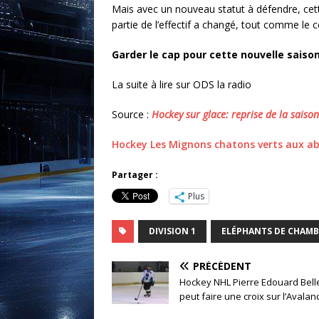
Mais avec un nouveau statut à défendre, cett
partie de l’effectif a changé, tout comme le 
Garder le cap pour cette nouvelle saison
La suite à lire sur ODS la radio
Source :
Hockey sur glace: reprise de la sai
Hockey Les Mignons chatons verts aux a
Partager :
Plus
DIVISION 1
ELÉPHANTS DE CHAM
PRÉCÉDENT
Hockey NHL Pierre Edouard Bel
peut faire une croix sur l’Avala