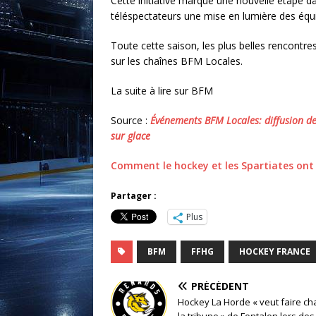
Cette initiative marque une nouvelle étape 
téléspectateurs une mise en lumière des équi
Toute cette saison, les plus belles rencontres
sur les chaînes BFM Locales.
La suite à lire sur BFM
Source :
Événements BFM Locales: diffusion de
sur glace
Comment le hockey et les Spartiates ont 
Partager :
Plus
BFM
FFHG
HOCKEY FRANCE
PRÉCÉDENT
Hockey La Horde « veut faire ch