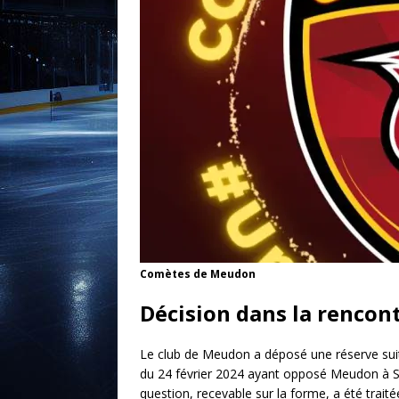
Comètes de Meudon
Décision dans la rencon
Le club de Meudon a déposé une réserve suit
du 24 février 2024 ayant opposé Meudon à S
question, recevable sur la forme, a été trait