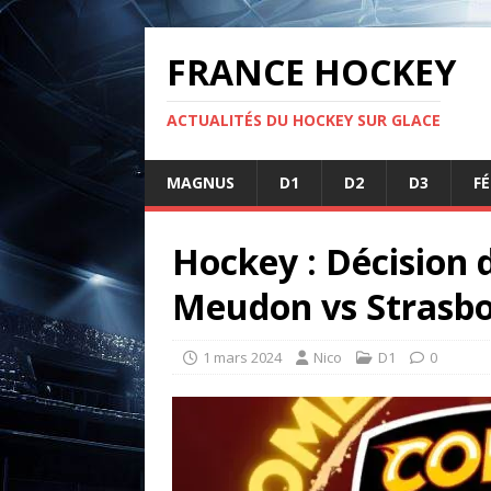
FRANCE HOCKEY
ACTUALITÉS DU HOCKEY SUR GLACE
MAGNUS
D1
D2
D3
F
Hockey : Décision 
Meudon vs Strasb
1 mars 2024
Nico
D1
0