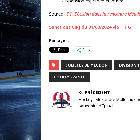
suspension exprimée en durée.
Source :
D1. Décision dans la rencontre Meud
Sanctions CIRJ du 01/03/2024 via FFHG
Partager :
Plus
COMÈTES DE MEUDON
DIVISION 1
HOCKEY FRANCE
PRÉCÉDENT
Hockey : Alexandre Mulle, aux 
souvenirs d’Épinal