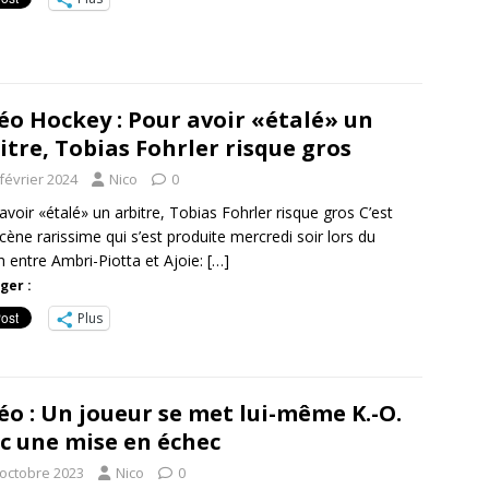
éo Hockey : Pour avoir «étalé» un
itre, Tobias Fohrler risque gros
février 2024
Nico
0
avoir «étalé» un arbitre, Tobias Fohrler risque gros C’est
cène rarissime qui s’est produite mercredi soir lors du
 entre Ambri-Piotta et Ajoie:
[…]
ger :
Plus
éo : Un joueur se met lui-même K.-O.
c une mise en échec
 octobre 2023
Nico
0