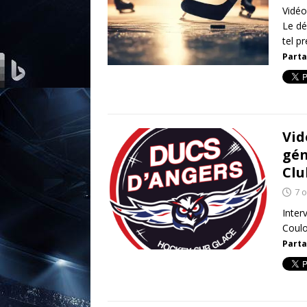
Vidéo
Le dé
tel p
Parta
Vid
gén
Clu
7 
Inter
Coulo
Parta