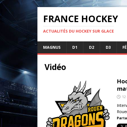
FRANCE HOCKEY
ACTUALITÉS DU HOCKEY SUR GLACE
MAGNUS
D1
D2
D3
F
Vidéo
Hoc
mat
12
Inter
Rouen
Parta