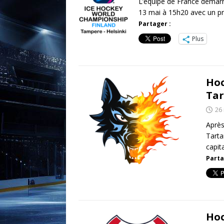
L’équipe de France démarre
13 mai à 15h20 avec un pr
Partager :
Plus
Hoc
Tar
26
Après
Tarta
capit
Parta
Hoc