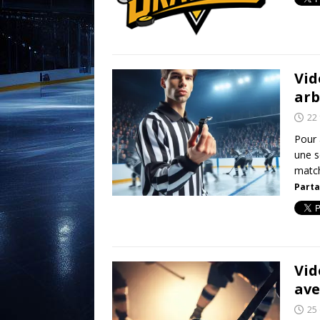
Vid
arb
22 
Pour 
une s
match
Parta
Vid
ave
25