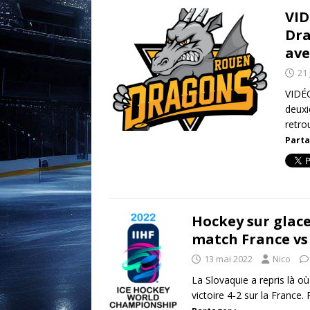
VID
Dra
ave
21 
VIDÉO
deuxi
retro
Parta
Hockey sur glac
match France vs
13 mai 2022
Nico
La Slovaquie a repris là o
victoire 4-2 sur la France