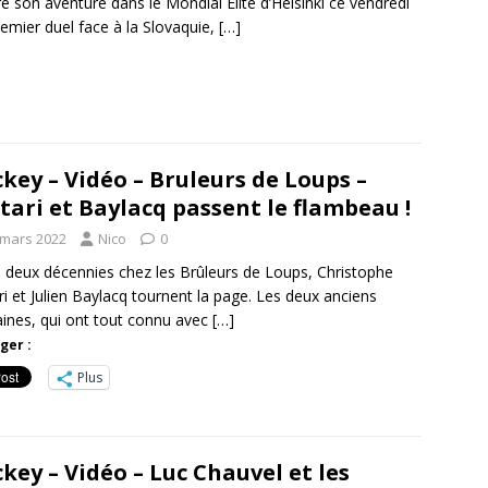
 son aventure dans le Mondial Elite d’Helsinki ce vendredi
emier duel face à la Slovaquie,
[…]
key – Vidéo – Bruleurs de Loups –
tari et Baylacq passent le flambeau !
 mars 2022
Nico
0
 deux décennies chez les Brûleurs de Loups, Christophe
ri et Julien Baylacq tournent la page. Les deux anciens
aines, qui ont tout connu avec
[…]
ger :
Plus
key – Vidéo – Luc Chauvel et les