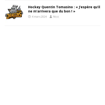
Hockey Quentin Tomasino : « J’espère qu’il
ne m’arrivera que du bon ! »
4 mars 2024
Nico