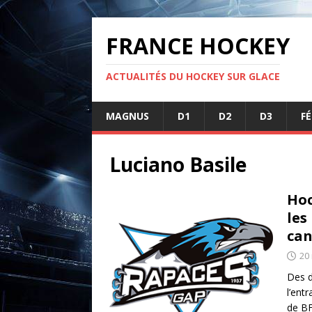
FRANCE HOCKEY
ACTUALITÉS DU HOCKEY SUR GLACE
MAGNUS
D1
D2
D3
F
Luciano Basile
Hoc
les
can
20
Des d
l’ent
de BF