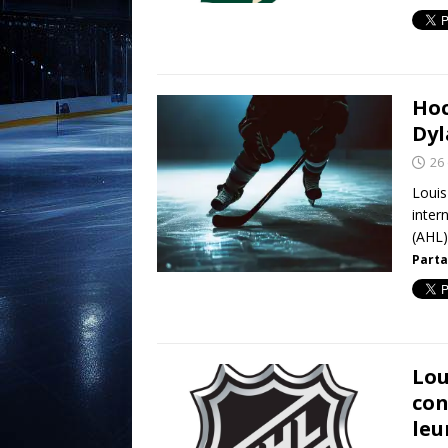
Hoc
Dyl
26
Louis
inter
(AHL)
Parta
Lou
con
leu