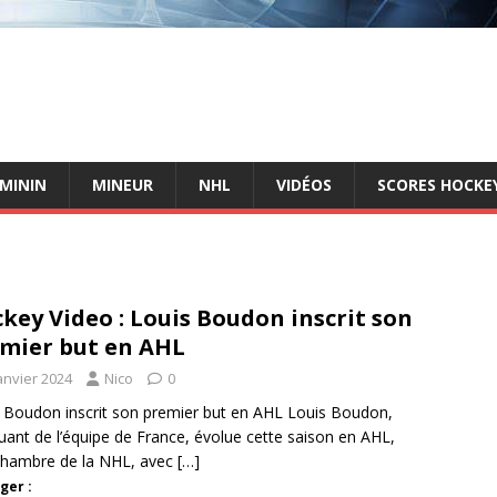
ÉMININ
MINEUR
NHL
VIDÉOS
SCORES HOCKEY
key Video : Louis Boudon inscrit son
mier but en AHL
anvier 2024
Nico
0
 Boudon inscrit son premier but en AHL Louis Boudon,
uant de l’équipe de France, évolue cette saison en AHL,
ichambre de la NHL, avec
[…]
ger :