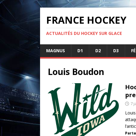
FRANCE HOCKEY
ACTUALITÉS DU HOCKEY SUR GLACE
MAGNUS
D1
D2
D3
F
Louis Boudon
Hoc
pre
7 j
Louis
attaq
l’ant
Parta