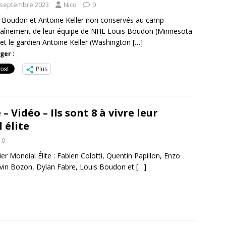
 septembre 2023
Nico
0
 Boudon et Antoine Keller non conservés au camp
raînement de leur équipe de NHL Louis Boudon (Minnesota
 et le gardien Antoine Keller (Washington
[…]
ger :
Plus
– Vidéo – Ils sont 8 à vivre leur
 élite
0
mier Mondial Élite : Fabien Colotti, Quentin Papillon, Enzo
vin Bozon, Dylan Fabre, Louis Boudon et
[…]