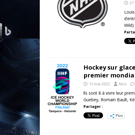
27
Louis
d’ent
Wild)
Parta
Hockey sur glace 
premier mondial
13 mai 2022
Nico
lls sont 8 à vivre leur pre
Guebey, Romain Bault, Ké
Partager :
Plus