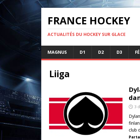
FRANCE HOCKEY
ACTUALITÉS DU HOCKEY SUR GLACE
MAGNUS
D1
D2
D3
F
Liiga
Dyl
dan
3 
Dylan
finla
club 
Parta