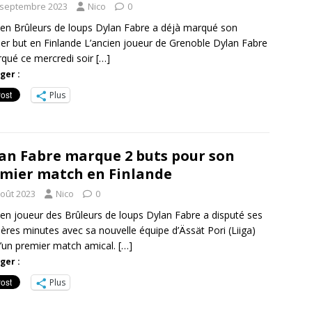
 septembre 2023
Nico
0
ien Brûleurs de loups Dylan Fabre a déjà marqué son
er but en Finlande L’ancien joueur de Grenoble Dylan Fabre
qué ce mercredi soir
[…]
ger :
Plus
an Fabre marque 2 buts pour son
mier match en Finlande
août 2023
Nico
0
ien joueur des Brûleurs de loups Dylan Fabre a disputé ses
ères minutes avec sa nouvelle équipe d’Ässät Pori (Liiga)
d’un premier match amical.
[…]
ger :
Plus