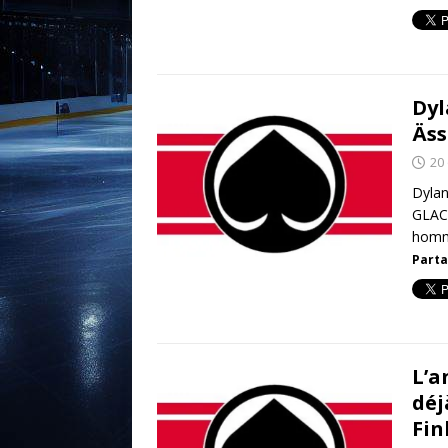
Dyl
Äss
20
Dylan
GLACE
hom
Parta
L’a
déj
Fin