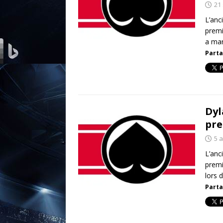
21
L’anc
premi
a mar
Parta
Dyl
pre
5 
L’anc
premi
lors 
Parta