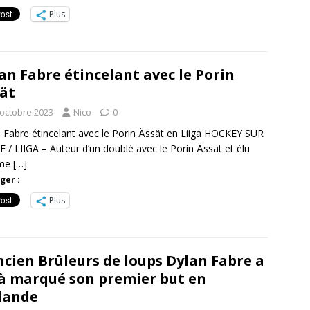
Plus
an Fabre étincelant avec le Porin
ät
 octobre 2023
Nico
0
 Fabre étincelant avec le Porin Ässät en Liiga HOCKEY SUR
 / LIIGA – Auteur d’un doublé avec le Porin Ässät et élu
me
[…]
ger :
Plus
ncien Brûleurs de loups Dylan Fabre a
à marqué son premier but en
lande