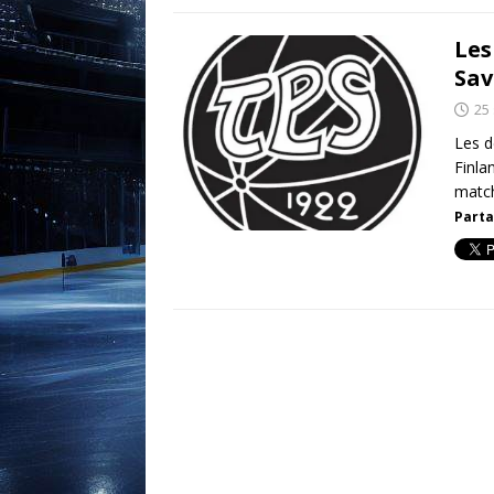
Les
Sav
25
Les d
Finla
match
Parta