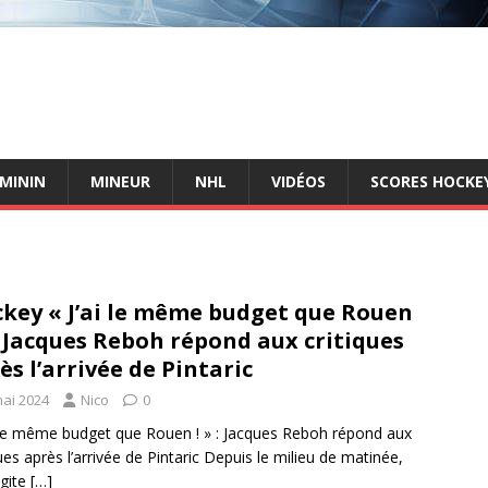
ÉMININ
MINEUR
NHL
VIDÉOS
SCORES HOCKEY
key « J’ai le même budget que Rouen
 : Jacques Reboh répond aux critiques
ès l’arrivée de Pintaric
mai 2024
Nico
0
i le même budget que Rouen ! » : Jacques Reboh répond aux
ques après l’arrivée de Pintaric Depuis le milieu de matinée,
agite
[…]