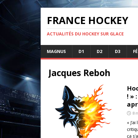
FRANCE HOCKEY
ACTUALITÉS DU HOCKEY SUR GLACE
MAGNUS
D1
D2
D3
F
Jacques Reboh
Hoc
! »
apr
8 
« J’a
criti
ça s’