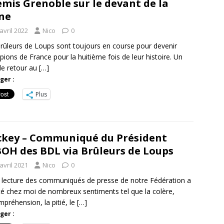
emis Grenoble sur le devant de la
ne
avril 2022
Nico
0
rûleurs de Loups sont toujours en course pour devenir
ions de France pour la huitième fois de leur histoire. Un
de retour au
[…]
ger :
Plus
key – Communiqué du Président
OH des BDL via Brûleurs de Loups
avril 2021
Nico
0
lecture des communiqués de presse de notre Fédération a
té chez moi de nombreux sentiments tel que la colère,
ompréhension, la pitié, le
[…]
ger :