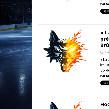
Parta
« L
pré
Brû
1 a
« La 
les B
Bord
Parta
Hoc