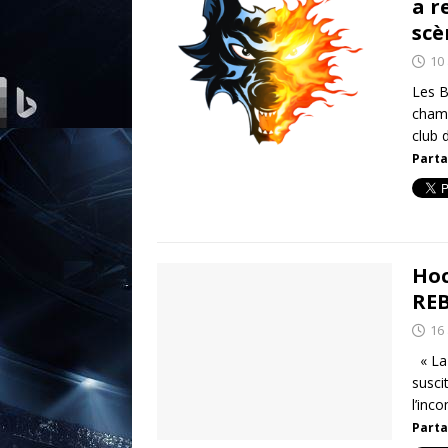
a r
scè
10 
Les B
champ
club 
Parta
Hoc
REB
16 
« La 
susci
l’inc
Parta