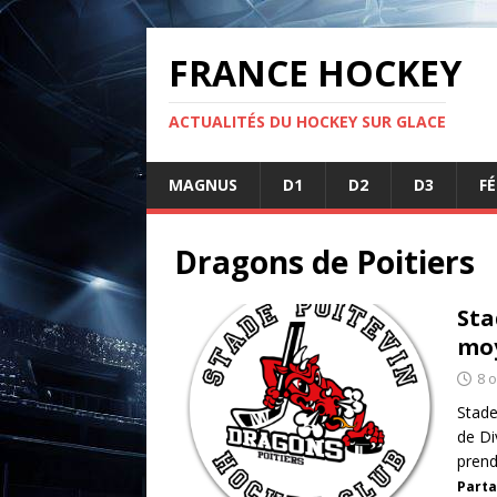
FRANCE HOCKEY
ACTUALITÉS DU HOCKEY SUR GLACE
MAGNUS
D1
D2
D3
F
Dragons de Poitiers
Sta
mo
8 
Stade
de Di
pren
Parta