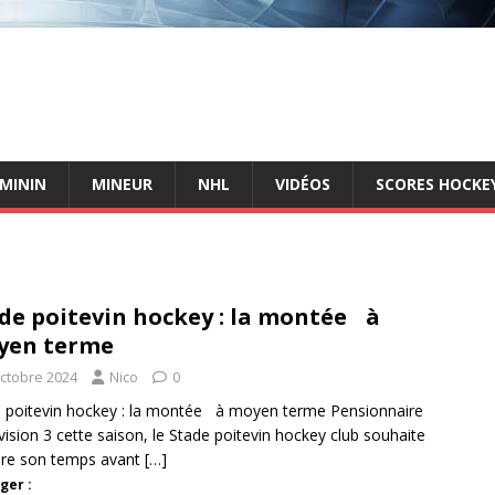
ÉMININ
MINEUR
NHL
VIDÉOS
SCORES HOCKEY
de poitevin hockey : la montée à
yen terme
octobre 2024
Nico
0
 poitevin hockey : la montée à moyen terme Pensionnaire
vision 3 cette saison, le Stade poitevin hockey club souhaite
dre son temps avant
[…]
ger :