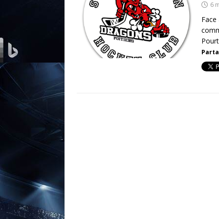
6 
Face 
comme
Pourt
Parta