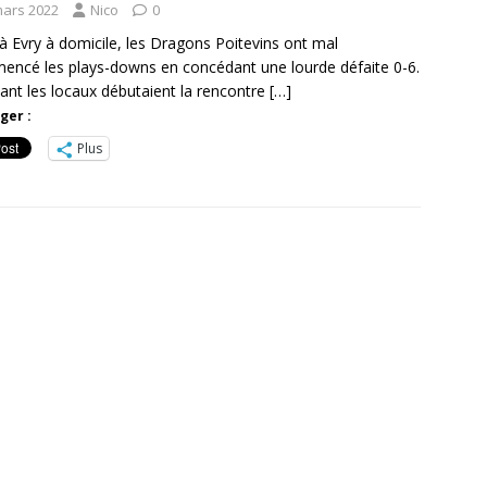
mars 2022
Nico
0
à Evry à domicile, les Dragons Poitevins ont mal
ncé les plays-downs en concédant une lourde défaite 0-6.
ant les locaux débutaient la rencontre
[…]
ger :
Plus