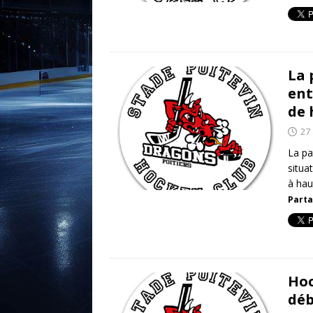
La 
ent
de 
27
La pa
situa
à hau
Parta
Hoc
déb