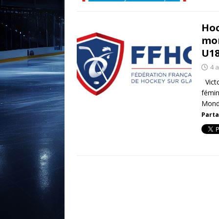
Hoc
mom
U1
4 a
Victo
fémin
Mond
Parta