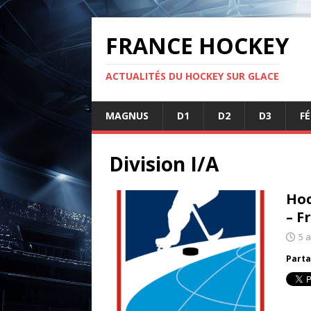
FRANCE HOCKEY
ACTUALITÉS DU HOCKEY SUR GLACE
MAGNUS
D1
D2
D3
F
Division I/A
Hoc
– F
5 a
Parta