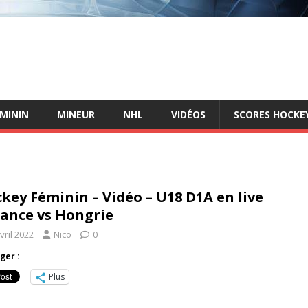
ÉMININ
MINEUR
NHL
VIDÉOS
SCORES HOCKEY
key Féminin – Vidéo – U18 D1A en live
rance vs Hongrie
vril 2022
Nico
0
ger :
Plus