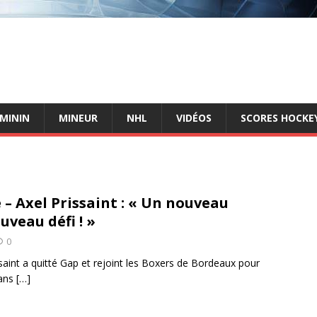
ÉMININ
MINEUR
NHL
VIDÉOS
SCORES HOCKEY
 – Axel Prissaint : « Un nouveau
uveau défi ! »
0
ssaint a quitté Gap et rejoint les Boxers de Bordeaux pour
dans
[…]