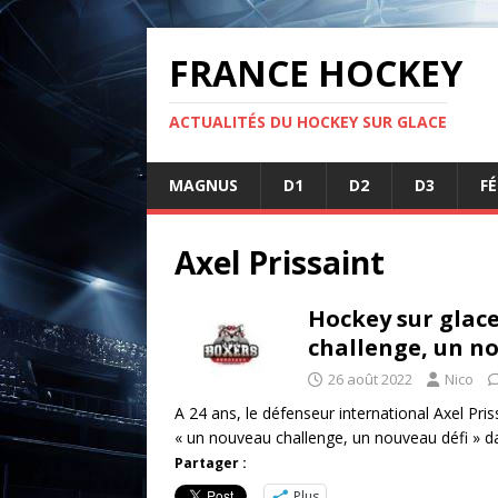
FRANCE HOCKEY
ACTUALITÉS DU HOCKEY SUR GLACE
MAGNUS
D1
D2
D3
F
Axel Prissaint
Hockey sur glace
challenge, un no
26 août 2022
Nico
A 24 ans, le défenseur international Axel Pri
« un nouveau challenge, un nouveau défi » 
Partager :
Plus