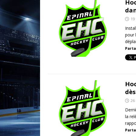
Hoc
dan
19 
Insta
pour 
dépla
Parta
Hoc
dès
26
Derri
la re
rappo
Parta