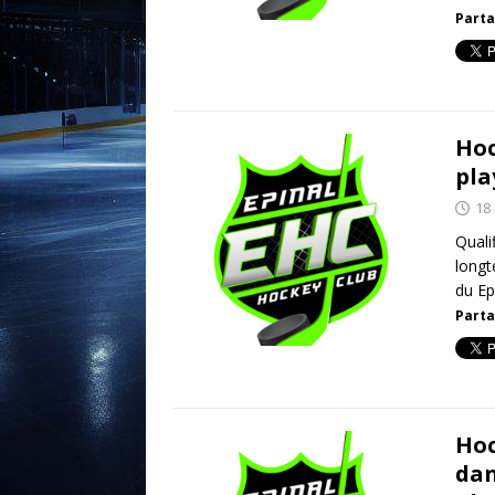
Parta
Hoc
pla
18
Quali
longt
du Ep
Parta
Hoc
dan