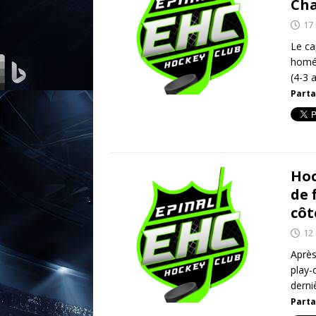
Cha
17
Le ca
homér
(4-3 
Parta
Hoc
de 
côt
12
Après
play-
derni
Parta