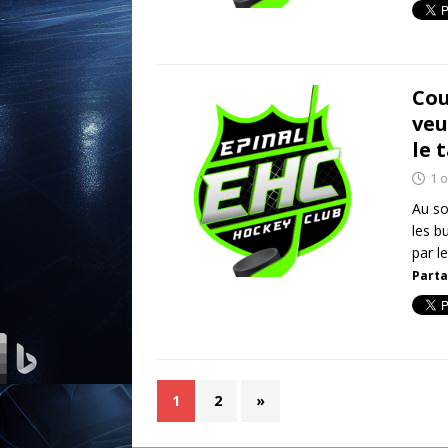
Cou
veu
le 
1 
Au so
les b
par l
Parta
1
2
»