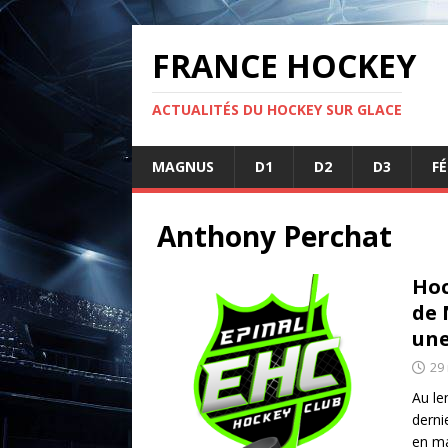
FRANCE HOCKEY
ACTUALITÉS DU HOCKEY SUR GLACE
MAGNUS
D1
D2
D3
F
Anthony Perchat
Hoc
de 
une
29
Au le
derni
en m