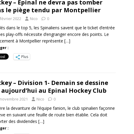
key – Épinal ne devra pas tomber
s le piège tendu par Montpellier
février 2022
Nico
0
llés dans le top 5, les Spinaliens savent que le ticket d’entrée
les play-offs nécessite d’engranger encore des points. Le
cement à Montpellier représente
[…]
ger :
Plus
key – Division 1- Demain se dessine
 aujourd’hui au Epinal Hockey Club
 novembre 2021
Nico
0
ère la devanture de l’équipe fanion, le club spinalien façonne
lève en suivant une feuille de route bien établie. Cela doit
rter des dividendes
[…]
ger :