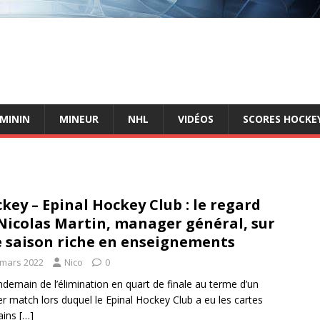
ÉMININ
MINEUR
NHL
VIDÉOS
SCORES HOCKEY
key – Epinal Hockey Club : le regard
Nicolas Martin, manager général, sur
 saison riche en enseignements
 mars 2022
Nico
0
ndemain de l’élimination en quart de finale au terme d’un
er match lors duquel le Epinal Hockey Club a eu les cartes
ains
[…]