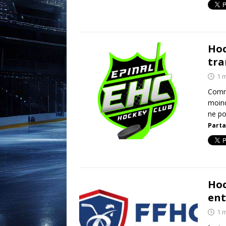
Hoc
tra
1 
Comme
moind
ne po
Parta
Hoc
ent
1 