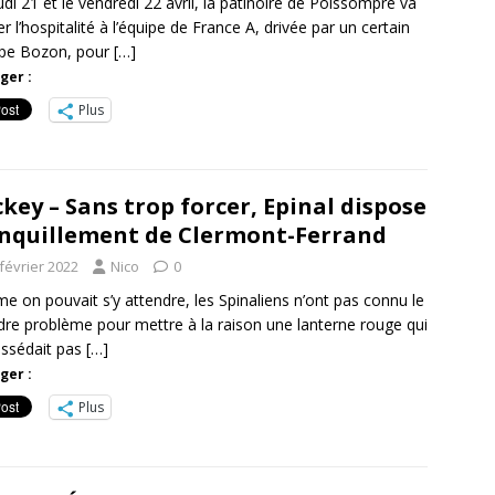
udi 21 et le vendredi 22 avril, la patinoire de Poissompré va
r l’hospitalité à l’équipe de France A, drivée par un certain
ppe Bozon, pour
[…]
ger :
Plus
key – Sans trop forcer, Epinal dispose
nquillement de Clermont-Ferrand
février 2022
Nico
0
 on pouvait s’y attendre, les Spinaliens n’ont pas connu le
re problème pour mettre à la raison une lanterne rouge qui
ssédait pas
[…]
ger :
Plus