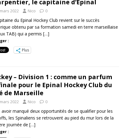
rpentier, le capitaine d’Epinal
 mars 2022
Nico
0
pitaine du Epinal Hockey Club revient sur le succès
ique obtenu par sa formation samedi en terre marseillaise
aux TAB) qui a permis
[…]
ger :
Plus
key – Division 1 : comme un parfum
finale pour le Epinal Hockey Club du
é de Marseille
 mars 2022
Nico
0
 avoir manqué deux opportunités de se qualifier pour les
offs, les Spinaliens se retrouvent au pied du mur lors de la
ère journée de
[…]
ger :