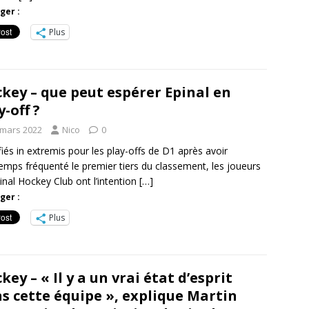
ger :
Plus
key – que peut espérer Epinal en
y-off ?
 mars 2022
Nico
0
fiés in extremis pour les play-offs de D1 après avoir
emps fréquenté le premier tiers du classement, les joueurs
inal Hockey Club ont l’intention
[…]
ger :
Plus
key – « Il y a un vrai état d’esprit
s cette équipe », explique Martin