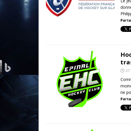
Le je
donne
Phili
Parta
Hoc
tra
27 
Comme
moind
ne po
Parta