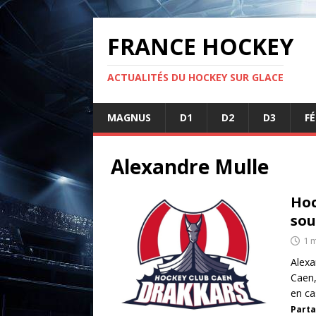
FRANCE HOCKEY
ACTUALITÉS DU HOCKEY SUR GLACE
MAGNUS
D1
D2
D3
F
Alexandre Mulle
Hoc
sou
1 
Alexa
Caen,
en ca
Parta