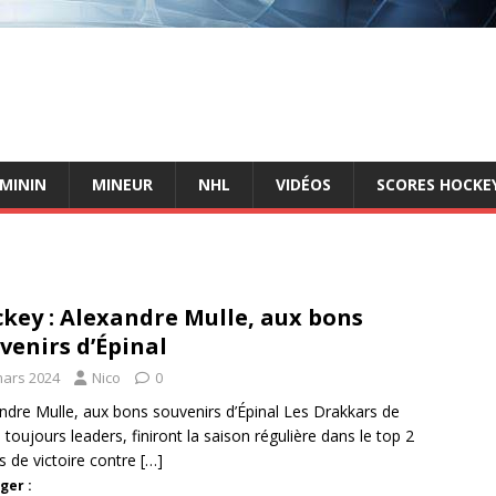
ÉMININ
MINEUR
NHL
VIDÉOS
SCORES HOCKEY
key : Alexandre Mulle, aux bons
venirs d’Épinal
mars 2024
Nico
0
ndre Mulle, aux bons souvenirs d’Épinal Les Drakkars de
 toujours leaders, finiront la saison régulière dans le top 2
s de victoire contre
[…]
ger :