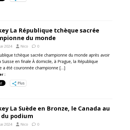
ey La République tchèque sacrée
mpionne du monde
ai 2024
Nico
0
ublique tchèque sacrée championne du monde après avoir
a Suisse en finale À domicile, à Prague, la République
e a été couronnée championne
[…]
r :
Plus
ey La Suède en Bronze, le Canada au
 du podium
ai 2024
Nico
0