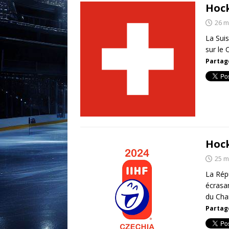
Hock
26 m
La Suis
sur le 
Partage
Hock
25 m
La Répu
écrasan
du Ch
Partage