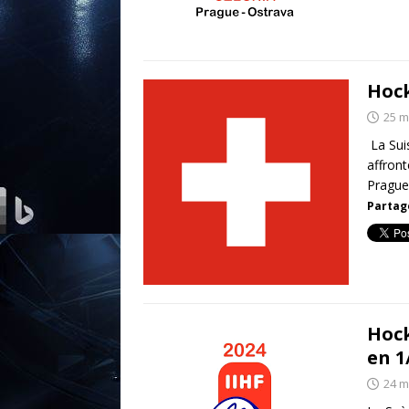
Hock
25 m
La Suis
affron
Prague
Partage
Hock
en 1
24 m