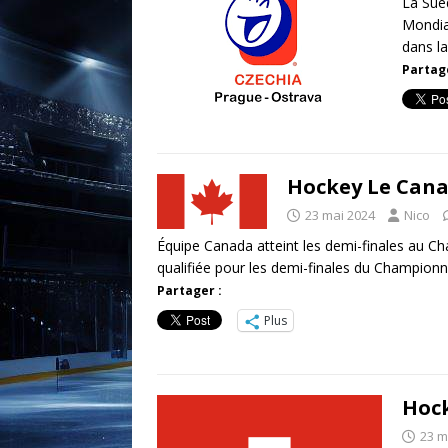
La Suè
Mondial
dans l
Partage
Hockey Le Cana
23 mai 2024
Nico
Équipe Canada atteint les demi-finales au C
qualifiée pour les demi-finales du Champio
Partager :
Plus
Hock
23 m