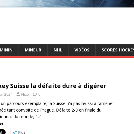
ÉMININ
MINEUR
NHL
VIDÉOS
SCORES HOCKEY
ey Suisse la défaite dure à digérer
ai 2024
Nico
0
un parcours exemplaire, la Suisse n’a pas réussi à ramener
hée tant convoité de Prague. Défaite 2-0 en finale du
ionnat du monde,
[…]
r :
Plus