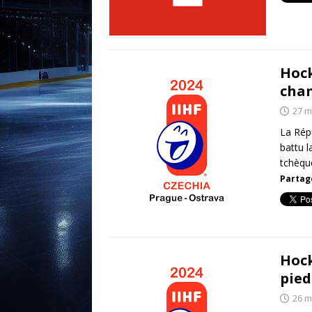
Hock
cha
27 m
La Rép
battu l
tchèqu
Partage
Hock
pied
26 m