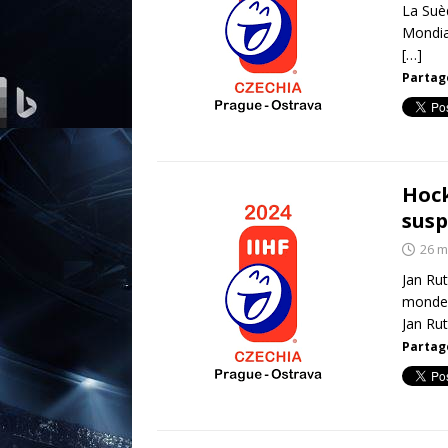
La Suè
Mondial
[…]
Partage
Hock
sus
26 m
Jan Ru
monde 
Jan Ru
Partage