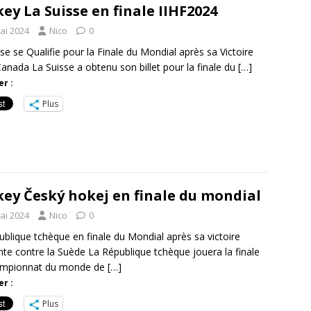
ey La Suisse en finale IIHF2024
ai 2024
Nico
0
se se Qualifie pour la Finale du Mondial après sa Victoire
Canada La Suisse a obtenu son billet pour la finale du
[…]
r :
Plus
ey Český hokej en finale du mondial
ai 2024
Nico
0
blique tchèque en finale du Mondial après sa victoire
te contre la Suède La République tchèque jouera la finale
ampionnat du monde de
[…]
r :
Plus