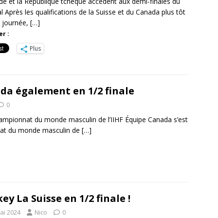
de et la République tchèque accèdent aux demi-finales du
 Après les qualifications de la Suisse et du Canada plus tôt
a journée,
[…]
r :
Plus
da également en 1/2 finale
0
hampionnat du monde masculin de l’IIHF Équipe Canada s’est
nnat du monde masculin de
[…]
ey La Suisse en 1/2 finale !
ai 2024
Nico
0