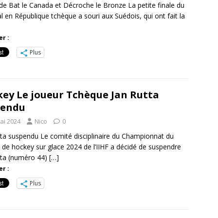
de Bat le Canada et Décroche le Bronze La petite finale du
 en République tchèque a souri aux Suédois, qui ont fait la
r :
Plus
ey Le joueur Tchèque Jan Rutta
pendu
ai 2024
Nico
0
tta suspendu Le comité disciplinaire du Championnat du
de hockey sur glace 2024 de l’IIHF a décidé de suspendre
tta (numéro 44)
[…]
r :
Plus