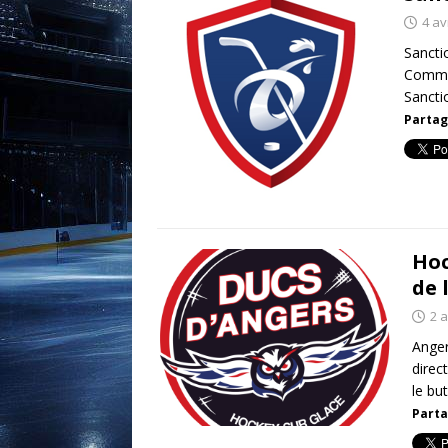
4 av
Sancti
Commis
Sancti
Partag
Hoc
de 
2 a
Anger
direc
le bu
Parta