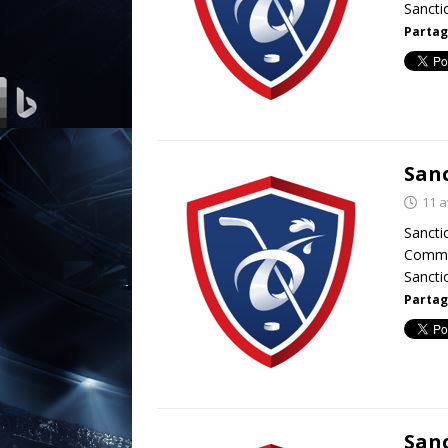
Sancti
Partag
Sanc
11 a
Sancti
Commis
Sancti
Partag
Sanc