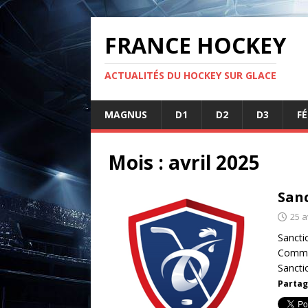
FRANCE HOCKEY
ACTUALITÉS DU HOCKEY SUR GLACE
MAGNUS
D1
D2
D3
F
Mois :
avril 2025
Sanc
25 a
Sancti
Commis
Sancti
Partag