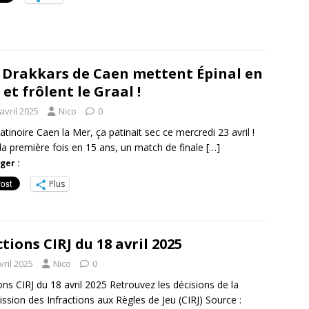
 Drakkars de Caen mettent Épinal en
 et frôlent le Graal !
avril 2025
Nico
0
patinoire Caen la Mer, ça patinait sec ce mercredi 23 avril !
la première fois en 15 ans, un match de finale
[…]
ger :
Plus
tions CIRJ du 18 avril 2025
vril 2025
Nico
0
ons CIRJ du 18 avril 2025 Retrouvez les décisions de la
sion des Infractions aux Règles de Jeu (CIRJ) Source :