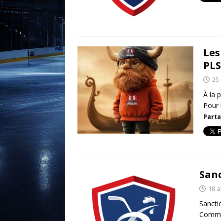
Les
PLS
25 
À la 
Pour 
Parta
Sanc
18 a
Sancti
Commis