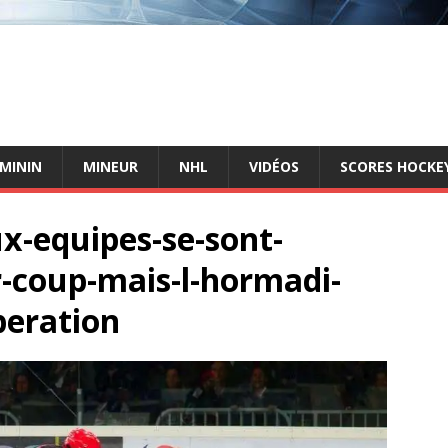
ÉMININ
MINEUR
NHL
VIDÉOS
SCORES HOCKEY
ux-equipes-se-sont-
-coup-mais-l-hormadi-
peration