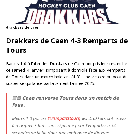
drakkars de caen
Drakkars de Caen 4-3 Remparts de
Tours
Battus 1-0 à l’aller, les Drakkars de Caen ont pris leur revanche
ce samedi 4 janvier, s’imposant à domicile face aux Remparts
de Tours dans un match haletant (4-3). Une victoire au bout du
suspense qui lance parfaitement l’année 2025.
🟦🟥 𝗖𝗮𝗲𝗻 𝗿𝗲𝗻𝘃𝗲𝗿𝘀𝗲 𝗧𝗼𝘂𝗿𝘀 𝗱𝗮𝗻𝘀 𝘂𝗻 𝗺𝗮𝘁𝗰𝗵 𝗱𝗲
𝗳𝗼𝘂𝘀 !
Menés 1-3 par les
@rempartstours
, les Drakkars ont réussi
à marquer 3 buts sans réplique pour l’emporter à 34
secondes de la fin dans une ambiance de dingues.