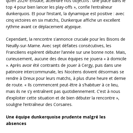
qu’en 2024 ! Ensuite, atteindre nos objectifs : une place dans le
top 4 pour bien lancer les play-offs », confie l’entraîneur
dunkerquois. Et pour l’instant, la dynamique est positive : avec
cinq victoires en six matchs, Dunkerque affiche un excellent
rythme avant ce déplacement atypique.
Cependant, la rencontre s’annonce cruciale pour les Bisons de
Neuilly-sur-Marne. Avec sept défaites consécutives, les
Franciliens espèrent débuter l’année sur une bonne note. Mais,
curieusement, aucune des deux équipes ne jouera « à domicile
». Après avoir été contraints de jouer à Cergy, puis dans une
patinoire intercommunale, les Nocéens doivent désormais se
rendre à Dreux pour leurs matchs, à plus d’une heure et demie
de route. « Ils commencent peut-être à s’habituer à ce lieu,
mais ils ne s’y entraînent pas quotidiennement. C’est à nous
d’exploiter cette situation et de bien débuter la rencontre »,
souligne l’entraîneur des Corsaires.
Une équipe dunkerquoise prudente malgré les
absences