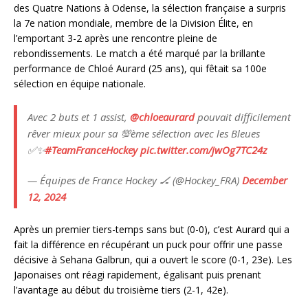
des Quatre Nations à Odense, la sélection française a surpris
la 7e nation mondiale, membre de la Division Élite, en
l’emportant 3-2 après une rencontre pleine de
rebondissements. Le match a été marqué par la brillante
performance de Chloé Aurard (25 ans), qui fêtait sa 100e
sélection en équipe nationale.
Avec 2 buts et 1 assist,
@chloeaurard
pouvait difficilement
rêver mieux pour sa 💯ème sélection avec les Bleues
✅✨
#TeamFranceHockey
pic.twitter.com/jwOg7TC24z
— Équipes de France Hockey 🏒 (@Hockey_FRA)
December
12, 2024
Après un premier tiers-temps sans but (0-0), c’est Aurard qui a
fait la différence en récupérant un puck pour offrir une passe
décisive à Sehana Galbrun, qui a ouvert le score (0-1, 23e). Les
Japonaises ont réagi rapidement, égalisant puis prenant
l’avantage au début du troisième tiers (2-1, 42e).