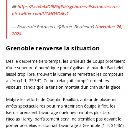
🎟️
https://t.co/n4xOIIlPhJ
#letsgoboxers
#sortonslescrocs
pic.twitter.com/UCMG5OAtsS
— Boxers de Bordeaux (@BoxersBordeaux)
November 26,
2024
Grenoble renverse la situation
Dès le deuxième tiers-temps, les Brûleurs de Loups profitaient
d’une supériorité numérique pour égaliser. Alexandre Bachelet,
laissé trop libre, trouvait la lucarne et remettait les compteurs
à zéro (1-1, 25’34’’). Ce but relançait complètement les
visiteurs, tandis que la tension montait d’un cran sur la glace.
Malgré les efforts de Quentin Papillon, auteur de plusieurs
arrêts spectaculaires pour maintenir son équipe à flot, les
Isérois prenaient l’avantage quelques minutes plus tard.
Nicolas Hardy, parfaitement servi, ne tremblait pas devant le
portier bordelais et donnait l’avantage à Grenoble (1-2, 31’46’’).