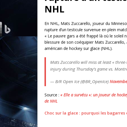
NHL
En NHL, Mats Zuccarello, joueur du Minnesot
rupture d’un testicule survenue en plein matc
« Le pauvre gars a été frappé là où le soleil n
blessure de son coéquipier Mats Zuccarello,
américain de hockey sur glace (NHL).
Mats Zuccarello will miss at least « thre
injury during Thursday’s game vs. Montr
— B/R Open Ice (@BR_OpenIce)
November
Source :
« Elle a survécu »: un joueur de hocke
de NHL
Choc sur la glace : pourquoi les bagarres 