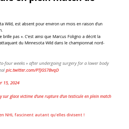
a Wild, est absent pour environ un mois en raison d’un
h.
e brille pas ». C’est ainsi que Marcus Foligno a décrit la
 attaquant du Minnesota Wild dans le championnat nord-
e-to-four weeks » after undergoing surgery for a lower body
eal
pic.twitter.com/PTJGS7BvqD
 15, 2024
y sur glace victime d’une rupture d’un testicule en plein match
en NHL fascinent autant qu’elles divisent !