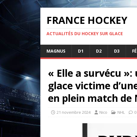
FRANCE HOCKEY
ACTUALITÉS DU HOCKEY SUR GLACE
MAGNUS
D1
D2
D3
F
« Elle a survécu »:
glace victime d’une
en plein match de
21 novembre 2024
Nico
NHL
0