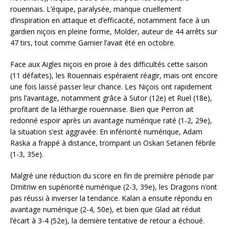
rouennais. L’équipe, paralysée, manque cruellement
d’inspiration en attaque et d’efficacité, notamment face à un
gardien niçois en pleine forme, Molder, auteur de 44 arrêts sur
47 tirs, tout comme Garnier l’avait été en octobre.
Face aux Aigles niçois en proie à des difficultés cette saison
(11 défaites), les Rouennais espéraient réagir, mais ont encore
une fois laissé passer leur chance. Les Niçois ont rapidement
pris l’avantage, notamment grâce à Sutor (12e) et Ruel (18e),
profitant de la léthargie rouennaise. Bien que Perron ait
redonné espoir après un avantage numérique raté (1-2, 29e),
la situation s’est aggravée. En infériorité numérique, Adam
Raska a frappé à distance, trompant un Oskari Setanen fébrile
(1-3, 35e).
Malgré une réduction du score en fin de première période par
Dmitriw en supériorité numérique (2-3, 39e), les Dragons n’ont
pas réussi à inverser la tendance. Kalan a ensuite répondu en
avantage numérique (2-4, 50e), et bien que Glad ait réduit
l’écart à 3-4 (52e), la dernière tentative de retour a échoué.