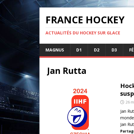
FRANCE HOCKEY
ACTUALITÉS DU HOCKEY SUR GLACE
MAGNUS
D1
D2
D3
F
Jan Rutta
Hock
sus
26 m
Jan Ru
monde 
Jan Ru
Partage