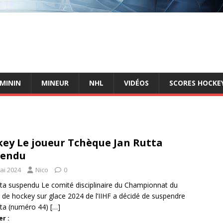
ÉMININ
MINEUR
NHL
VIDÉOS
SCORES HOCKEY
ey Le joueur Tchèque Jan Rutta
pendu
ai 2024
Nico
0
tta suspendu Le comité disciplinaire du Championnat du
de hockey sur glace 2024 de l’IIHF a décidé de suspendre
tta (numéro 44)
[…]
r :