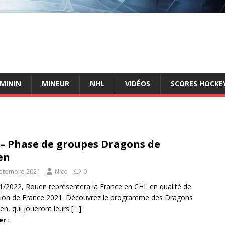
ÉMININ
MINEUR
NHL
VIDÉOS
SCORES HOCKEY
– Phase de groupes Dragons de
en
ptembre 2021
Nico
0
1/2022, Rouen représentera la France en CHL en qualité de
on de France 2021. Découvrez le programme des Dragons
en, qui joueront leurs
[…]
r :