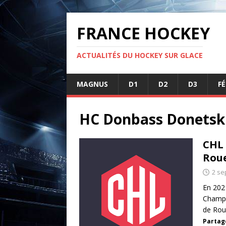
FRANCE HOCKEY
ACTUALITÉS DU HOCKEY SUR GLACE
MAGNUS
D1
D2
D3
F
HC Donbass Donetsk
CHL 
Rou
2 se
En 202
Champi
de Rou
Partage