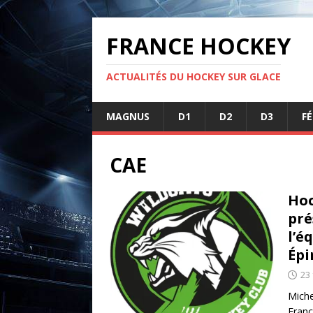
FRANCE HOCKEY
ACTUALITÉS DU HOCKEY SUR GLACE
MAGNUS
D1
D2
D3
F
CAE
Hoc
pré
l’é
Épi
23 
Miche
Franc