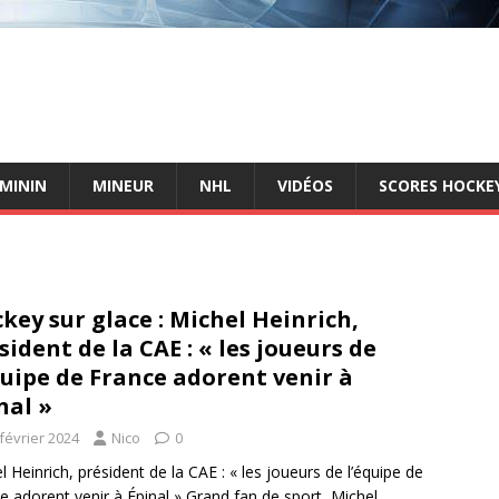
ÉMININ
MINEUR
NHL
VIDÉOS
SCORES HOCKEY
key sur glace : Michel Heinrich,
sident de la CAE : « les joueurs de
quipe de France adorent venir à
nal »
février 2024
Nico
0
l Heinrich, président de la CAE : « les joueurs de l’équipe de
e adorent venir à Épinal » Grand fan de sport, Michel