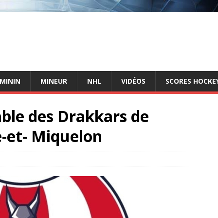
ÉMININ
MINEUR
NHL
VIDÉOS
SCORES HOCKEY
le des Drakkars de
e-et- Miquelon