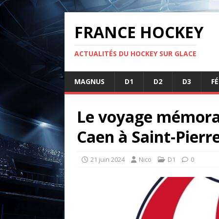
FRANCE HOCKEY
ACTUALITÉS DU HOCKEY SUR GLACE
MAGNUS
D1
D2
D3
F
Le voyage mémorab
Caen à Saint-Pierr
21 juin 2024
Nico
D1
0