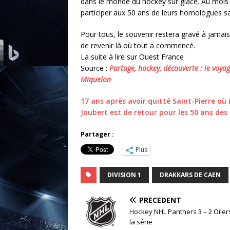
dans le monde du hockey sur glace. Au mois 
participer aux 50 ans de leurs homologues sai
Pour tous, le souvenir restera gravé à jamai
de revenir là où tout a commencé.
La suite à lire sur Ouest France
Source :
Partage, hockey, découverte : le voy
Miquelon
17 ans après avoir quitté Saint-Pierre où i
Joubert est de retour pour les 50 ans de
Partager :
Plus
DIVISION 1
DRAKKARS DE CAEN
PRÉCÉDENT
Hockey NHL Panthers 3 – 2 Oile
la série