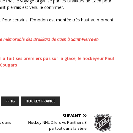
de mai, le voyage organisé par les Drakkars de Caen pour
nt-pierrais est venu le confirmer.
s. Pour certains, l’émotion est montée très haut au moment
age mémorable des Drakkars de Caen à Saint-Pierre-et-
l a fait ses premiers pas sur la glace, le hockeyeur Paul
s Cougars
FFHG
HOCKEY FRANCE
SUIVANT
rs dans
Hockey NHL Oilers vs Panthers 3
partout dans la série